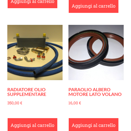
Aggiungi al carrello
Aggiungi al carrello
RADIATORE OLIO
PARAOLIO ALBERO
SUPPLEMENTARE
MOTORE LATO VOLANO
350,00
€
16,00
€
Aggiungi al carrello
Aggiungi al carrello