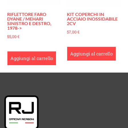
RIFLETTORE FARO
KIT COPERCHI IN
DYANE / MEHARI
ACCIAIO INOSSIDABILE
SINISTRO E DESTRO,
2CV
1978->
57,00
€
55,00
€
Aggiungi al carrello
Aggiungi al carrello