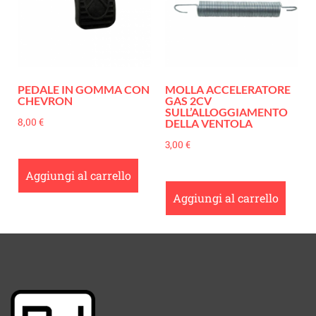
PEDALE IN GOMMA CON
MOLLA ACCELERATORE
CHEVRON
GAS 2CV
SULL’ALLOGGIAMENTO
8,00
€
DELLA VENTOLA
3,00
€
Aggiungi al carrello
Aggiungi al carrello