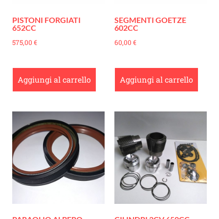
PISTONI FORGIATI
SEGMENTI GOETZE
652CC
602CC
575,00
€
60,00
€
Aggiungi al carrello
Aggiungi al carrello