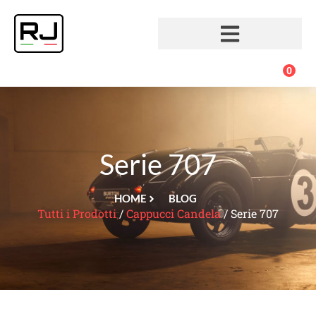
0
Serie 707
HOME
BLOG
Tutti i Prodotti
/
Cappucci Candela
/ Serie 707