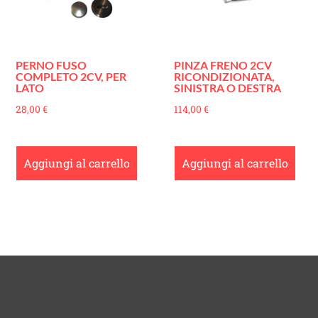
PERNO FUSO
PINZA FRENO 2CV
COMPLETO 2CV, PER
RICONDIZIONATA,
LATO
SINISTRA O DESTRA
28,00
€
114,00
€
Aggiungi al carrello
Aggiungi al carrello