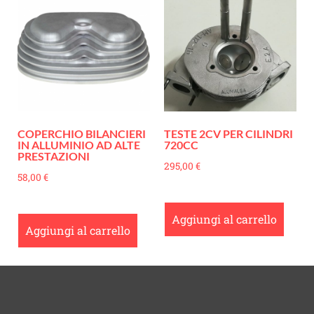
COPERCHIO BILANCIERI
TESTE 2CV PER CILINDRI
IN ALLUMINIO AD ALTE
720CC
PRESTAZIONI
295,00
€
58,00
€
Aggiungi al carrello
Aggiungi al carrello